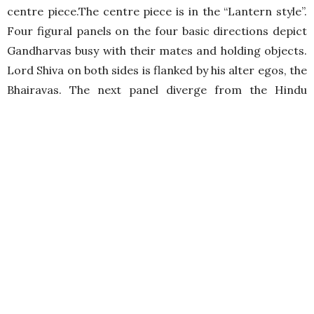
centre piece.The centre piece is in the “Lantern style”.
Four figural panels on the four basic directions depict
Gandharvas busy with their mates and holding objects.
Lord Shiva on both sides is flanked by his alter egos, the
Bhairavas. The next panel diverge from the Hindu
pantheon or myth for it represents the ‘Assault of
Mara’. In the centre Buddha is shown sitting on the
“Vajrasana” in Bhumisparshasana calling the Earth
goddess to witness his victory over the god of desire
and death.
The wall panels depict scenes from the
Mahabharata,Ramayana,Sunderkand, Yuddhakand,
grant of ground by Raja Bali to Vaaman,three headed
incarnation of Lord Vishnu, Churning of the ocean.
History Of Mrikula Mata