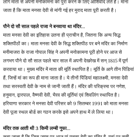
लोग माता से अपनी मनोकामना को पुरा करने के लिए आशिर्वाद लेते हैं। माना
जाता है कि माता मनसा देवी से मांगी गई हर मुराद माता पूरी करती है।
पौने दो सौ साल पहले राजा ने बनवाया था मंदिर…
माता मनसा देवी का इतिहास उतना ही प्राचीन है, जितना कि अन्य सिद्ध
शक्तिपीठों का। माता मनसा देवी के सिद्ध शक्तिपीठ पर बने मदिंर का निर्माण
मनीमाजरा के राजा गोपाल सिंह ने अपनी मनोकामना पूरी होने पर आज से
लगभग पौने दो सौ साल पहले चार साल में अपनी देखरेख में सन‌् 1815 में पूर्ण
करवाया था। मुख्य मदिंर में माता की मूर्ति स्थापित है। मूर्ति के आगे तीन पिंडियां
हैं, जिन्हें मां का रूप ही माना जाता है। ये तीनों पिंडियां महालक्ष्मी, मनसा देवी
तथा सरस्वती देवी के नाम से जानी जाती हैं। मंदिर की परिक्रमा पर गणेश,
हनुमान, द्वारपाल, वैष्णवी देवी, भैरव की मूर्तियां एवं शिवलिंग स्थापित है।
हरियाणा सरकार ने मनसा देवी परिसर को 9 सितम्बर 1991 को माता मनसा
देवी पूजा स्थल बोर्ड का गठन करके इसे अपने हाथ में ले लिया था।
मंदिर तक आती थी 3 किमी लम्बी गुफा…
कहा जाता है कि जिस जगह पर आज मां मनसा देवी का मंदिर है, यहां पर सती